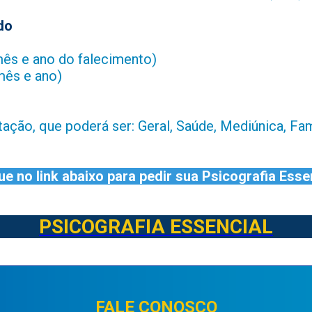
do
mês e ano do falecimento)
mês e ano)
tação, que poderá ser: Geral, Saúde, Mediúnica, Fami
ue no link abaixo para pedir sua Psicografia Esse
PSICOGRAFIA ESSENCIAL
FALE CONOSCO