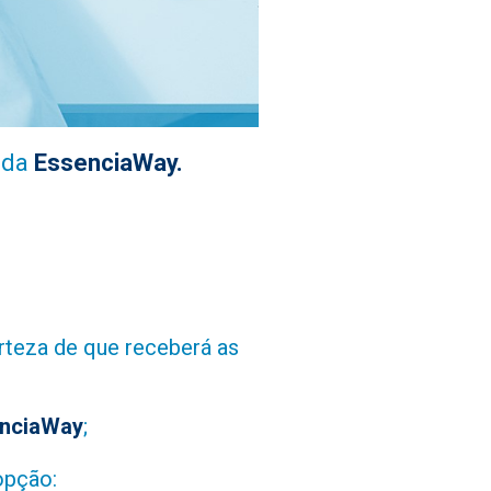
 da
EssenciaWay.
de mensagem:
rteza de que receberá as
nciaWay
;
opção: